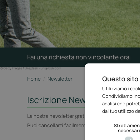
Fai una richiesta non vincolante ora
© Getty Images / Unsplash - unsplash.com
Questo sito 
Home
/
Newsletter
Utilizziamo i cook
Condividiamo inolt
Iscrizione Newsletter
analisi che potre
dal tuo utilizzo de
La nostra newsletter gratuita fornisce regolarmen
Puoi cancellarti facilmente dalla newsletter in qu
Strettamen
necessar