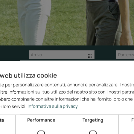
web utilizza cookie
ie per personalizzare contenuti, annunci e per analizzare il nostro
re informazioni sul tuo utilizzo del nostro sito con i nostri partne
bbero combinarle con altre informazioni che hai fornito loro o ch
i loro servizi.
Informativa sulla privacy
te informazioni su offerte interessanti.
alsiasi momento. I tuoi
dati
sono protetti e non ceduti a terzi.
te
Performance
Targeting
F
i