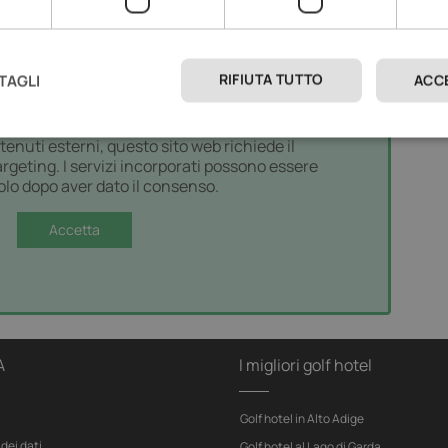
RIFIUTA TUTTO
TAGLI
ACC
IMPOSTAZIONI SULLA PRIVACY
tenuti esterni, questo sito web richiede il
rgeting. I servizi incorporati possono essere
olo dopo aver dato il consenso.
Accetta
A
I migliori golf hotel
Golf hotel in Alto Adige
dei dati
Golf hotel al Lago di Garda