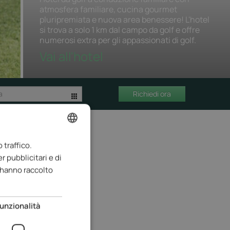
atmosfera familiare, cucina gourmet
pluripremiata e nuova area benessere! L'hotel
si trova a solo 1 km dal campo da golf e offre
numerosi extra per gli appassionati di golf.
Vai all'hotel
Richiedi ora
 traffico.
ENGLISH
r pubblicitari e di
ITALIAN
e hanno raccolto
GERMAN
unzionalità