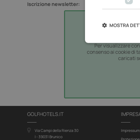
Iscrizione newsletter:
MOSTRA DET
AGGIORNA LE 
Per visualizzare con
consenso ai cookie di ta
caricati s
Newsletter
GOLFHOTELS.IT
IMPRES
Via Campi della Rienza 30
Impressum
I - 39031 Brunico
Protezione 