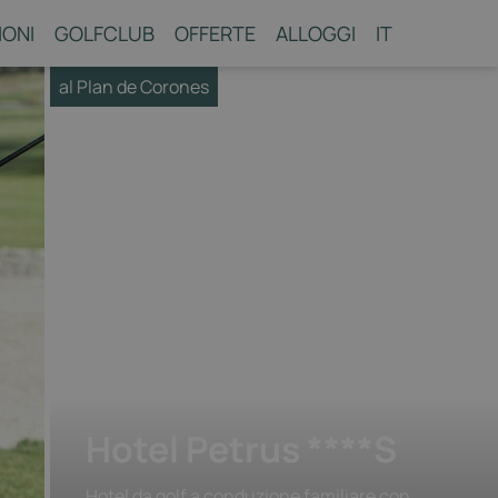
IONI
GOLFCLUB
OFFERTE
ALLOGGI
IT
al Plan de Corones
Hotel Petrus ****S
Hotel da golf a conduzione familiare con