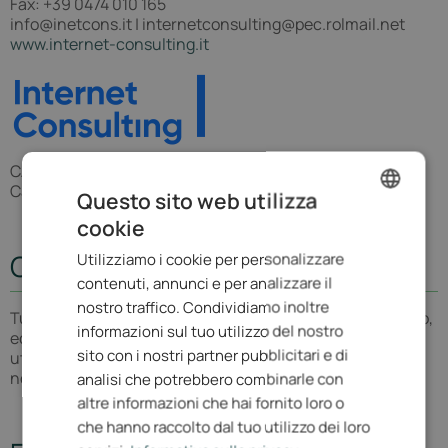
Fax: +39 0474 010 165
info@inetcons.it | internetconsulting@pec.rolmail.net
www.internet-consulting.it
C.F./P.Iva e Reg.imp. BZ: IT-00760750216
Cap. Soc versato.: 10.200 €
Questo sito web utilizza
cookie
ENGLISH
Copyright
Utilizziamo i cookie per personalizzare
ITALIAN
contenuti, annunci e per analizzare il
GERMAN
nostro traffico. Condividiamo inoltre
Tutti gli oggetti pubblicati (testi, immagini, grafiche, video,
informazioni sul tuo utilizzo del nostro
ecc.) sono protetti da copyright e non possono essere
sito con i nostri partner pubblicitari e di
utilizzate o riprodotte in forma cartacea o online senza la
nostra autorizzazione.
analisi che potrebbero combinarle con
altre informazioni che hai fornito loro o
che hanno raccolto dal tuo utilizzo dei loro