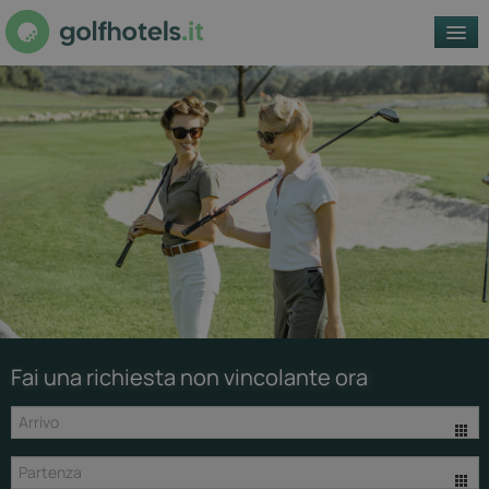
REGIONI
GOLFCLUB
OFFERTE
ALLOGGI
IT
© Getty
Fai una richiesta non vincolante ora
Images /
Unsplash -
unsplash.com