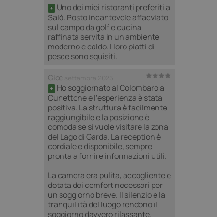
Uno dei miei ristoranti preferiti a 
+
Salò. Posto incantevole affacviato 
sul campo da golf e cucina 
raffinata servita in un ambiente 
moderno e caldo. I loro piatti di 
pesce sono squisiti.
Giœ
settembre 2025
Ho soggiornato al Colombaro a 
+
Cunettone e l’esperienza è stata 
positiva. La struttura è facilmente 
raggiungibile e la posizione è 
comoda se si vuole visitare la zona 
del Lago di Garda. La reception è 
cordiale e disponibile, sempre 
pronta a fornire informazioni utili.

La camera era pulita, accogliente e 
dotata dei comfort necessari per 
un soggiorno breve. Il silenzio e la 
tranquillità del luogo rendono il 
soggiorno davvero rilassante.
