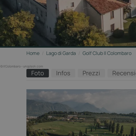
Home
/
Lago di Garda
/
Golf Club Il Colombaro
© Il Colombaro - unsplash.com
Foto
Infos
Prezzi
Recensi