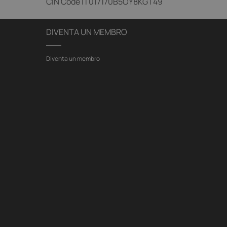
CIN Code
IT017170B5OY8KGT49
DIVENTA UN MEMBRO
Diventa un membro