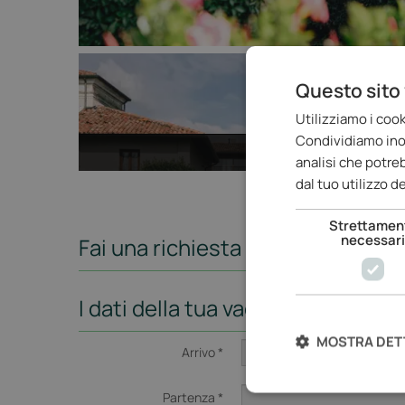
Questo sito 
Utilizziamo i cook
Condividiamo inolt
analisi che potre
dal tuo utilizzo de
Strettamen
necessar
Fai una richiesta non vincolante
I dati della tua vacanza
MOSTRA DET
Arrivo *
Partenza *