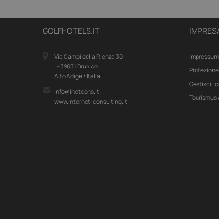
GOLFHOTELS.IT
IMPRES
Via Campi della Rienza 30
Impressum
I - 39031 Brunico
Protezione 
Alto Adige / Italia
Gestisci i 
info@inetcons.it
Tourismus
www.internet-consulting.it